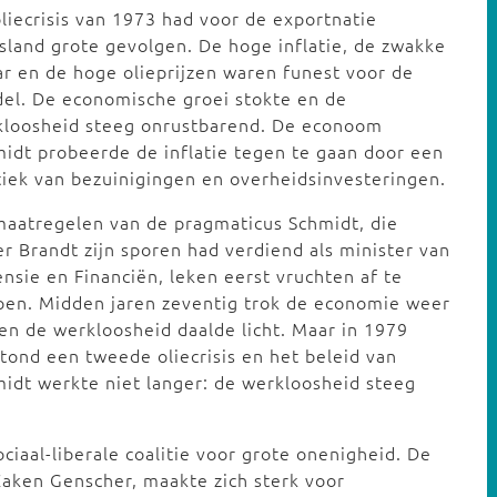
liecrisis van 1973 had voor de exportnatie
sland grote gevolgen. De hoge inflatie, de zwakke
ar en de hoge olieprijzen waren funest voor de
el. De economische groei stokte en de
kloosheid steeg onrustbarend. De econoom
idt probeerde de inflatie tegen te gaan door een
tiek van bezuinigingen en overheidsinvesteringen.
aatregelen van de pragmaticus Schmidt, die
r Brandt zijn sporen had verdiend als minister van
nsie en Financiën, leken eerst vruchten af te
pen. Midden jaren zeventig trok de economie weer
en de werkloosheid daalde licht. Maar in 1979
tond een tweede oliecrisis en het beleid van
idt werkte niet langer: de werkloosheid steeg
iaal-liberale coalitie voor grote onenigheid. De
Zaken Genscher, maakte zich sterk voor