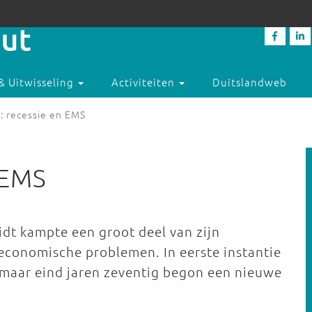
& Uitwisseling
Activiteiten
Duitslandweb
: recessie en EMS
 EMS
dt kampte een groot deel van zijn
economische problemen. In eerste instantie
, maar eind jaren zeventig begon een nieuwe