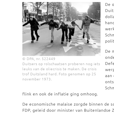
De o
Duit
doll
hand
wer
Schm
poli
De m
onde
© DPA, nr. 522449
Defe
Duitsers op rolschaatsen proberen nog iets
leuks van de oliecrisis te maken. De crisis
wer
trof Duitsland hard. Foto genomen op 25
aan 
november 1973.
onts
Schm
flink en ook de inflatie ging omhoog.
De economische malaise zorgde binnen de soc
FDP, geleid door minister van Buitenlandse 