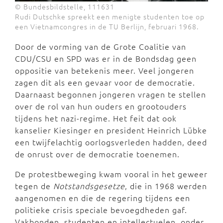
© Bundesbildstelle, 111631
Rudi Dutschke spreekt een menigte studenten toe op
een Vietnamcongres in de TU Berlijn, februari 1968.
Door de vorming van de Grote Coalitie van
CDU/CSU en SPD was er in de Bondsdag geen
oppositie van betekenis meer. Veel jongeren
zagen dit als een gevaar voor de democratie.
Daarnaast begonnen jongeren vragen te stellen
over de rol van hun ouders en grootouders
tijdens het nazi-regime. Het feit dat ook
kanselier Kiesinger en president Heinrich Lübke
een twijfelachtig oorlogsverleden hadden, deed
de onrust over de democratie toenemen.
De protestbeweging kwam vooral in het geweer
tegen de
Notstandsgesetze
, die in 1968 werden
aangenomen en die de regering tijdens een
politieke crisis speciale bevoegdheden gaf.
Vakbonden, studenten en intellectuelen, onder