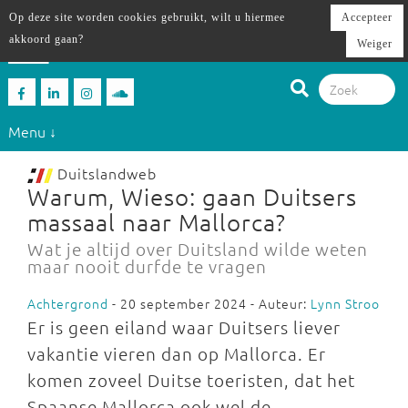
Op deze site worden cookies gebruikt, wilt u hiermee
Accepteer
akkoord gaan?
Weiger
Menu ↓
Duitslandweb
Warum, Wieso: gaan Duitsers
massaal naar Mallorca?
Wat je altijd over Duitsland wilde weten
maar nooit durfde te vragen
Achtergrond
- 20 september 2024 - Auteur:
Lynn Stroo
Er is geen eiland waar Duitsers liever
vakantie vieren dan op Mallorca. Er
komen zoveel Duitse toeristen, dat het
Spaanse Mallorca ook wel de