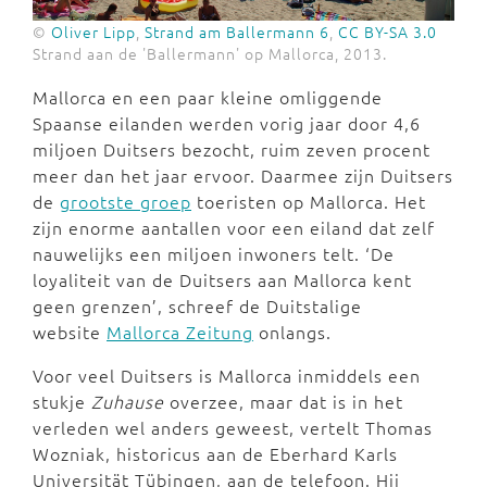
©
Oliver Lipp
,
Strand am Ballermann 6
,
CC BY-SA 3.0
Strand aan de 'Ballermann' op Mallorca, 2013.
Mallorca en een paar kleine omliggende
Spaanse eilanden werden vorig jaar door 4,6
miljoen Duitsers bezocht, ruim zeven procent
meer dan het jaar ervoor. Daarmee zijn Duitsers
de
grootste groep
toeristen op Mallorca. Het
zijn enorme aantallen voor een eiland dat zelf
nauwelijks een miljoen inwoners telt. ‘De
loyaliteit van de Duitsers aan Mallorca kent
geen grenzen’, schreef de Duitstalige
website
Mallorca Zeitung
onlangs.
Voor veel Duitsers is Mallorca inmiddels een
stukje
Zuhause
overzee, maar dat is in het
verleden wel anders geweest, vertelt Thomas
Wozniak, historicus aan de Eberhard Karls
Universität Tübingen, aan de telefoon. Hij