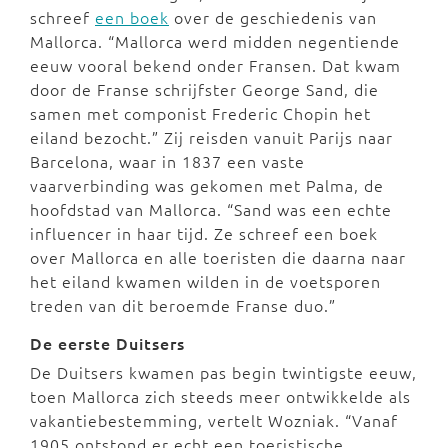
schreef
een boek
over de geschiedenis van
Mallorca. “Mallorca werd midden negentiende
eeuw vooral bekend onder Fransen. Dat kwam
door de Franse schrijfster George Sand, die
samen met componist Frederic Chopin het
eiland bezocht.” Zij reisden vanuit Parijs naar
Barcelona, waar in 1837 een vaste
vaarverbinding was gekomen met Palma, de
hoofdstad van Mallorca. “Sand was een echte
influencer in haar tijd. Ze schreef een boek
over Mallorca en alle toeristen die daarna naar
het eiland kwamen wilden in de voetsporen
treden van dit beroemde Franse duo.”
De eerste Duitsers
De Duitsers kwamen pas begin twintigste eeuw,
toen Mallorca zich steeds meer ontwikkelde als
vakantiebestemming, vertelt Wozniak. “Vanaf
1905 ontstond er echt een toeristische