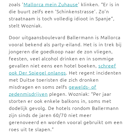
zoals '
Mallorca mein Zuhause
' klinken. “Er is in
die buurt zelfs een ‘Schinkenstrasse’. Zo’n
straatnaam is toch volledig idioot in Spanje”,
stelt Wozniak.
Door uitgaansboulevard Ballermann is Mallorca
vooral bekend als party-eiland. Het is in trek bij
jongeren die goedkoop naar de zon vliegen,
feesten, veel alcohol drinken en in sommige
gevallen niet eens een hotel boeken,
schreef
ook Der Spiegel onlangs
. Het regent incidenten
met Duitse toeristen die zich dronken
misdragen en soms zelfs
gewelds- of
zedenmisdrijven
plegen. Wozniak: “Per jaar
storten er ook enkele balkons in, soms met
dodelijk gevolg. De hotels rondom Ballermann
zijn sinds de jaren 60/70 niet meer
gerenoveerd en worden vooral gebruikt om een
roes uit te slapen.”