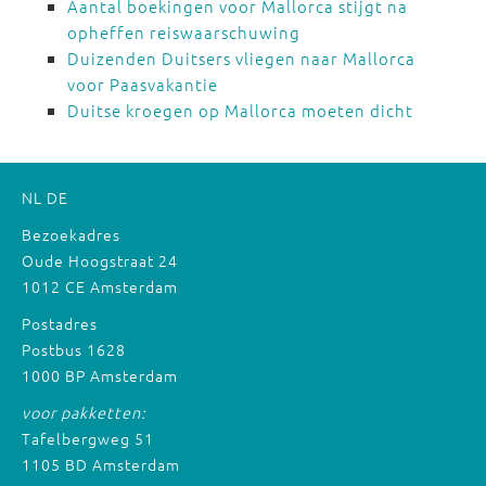
Aantal boekingen voor Mallorca stijgt na
opheffen reiswaarschuwing
Duizenden Duitsers vliegen naar Mallorca
voor Paasvakantie
Duitse kroegen op Mallorca moeten dicht
NL
DE
Bezoekadres
Oude Hoogstraat 24
1012 CE Amsterdam
Postadres
Postbus 1628
1000 BP Amsterdam
voor pakketten:
Tafelbergweg 51
1105 BD Amsterdam