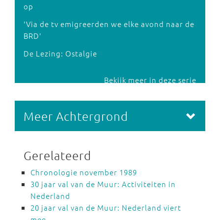
op
'Via de tv emigreerden we elke avond naar de
BRD'
De Lezing: Ostalgie
Bekijk meer in deze serie
Meer Achtergrond
Gerelateerd
Chronologie november 1989
30 jaar val van de Muur: Activiteiten in
Nederland
20 jaar val van de Muur: Nederland viert
mee