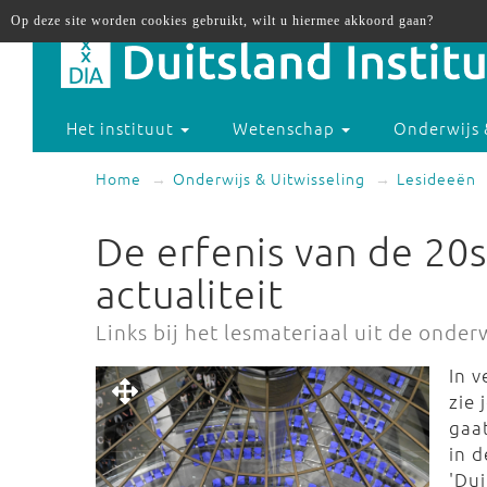
Op deze site worden cookies gebruikt, wilt u hiermee akkoord gaan?
Het instituut
Wetenschap
Onderwijs 
Home
Onderwijs & Uitwisseling
Lesideeën
De erfenis van de 20
actualiteit
Links bij het lesmateriaal uit de onde
In v
zie 
gaat
in d
'Du