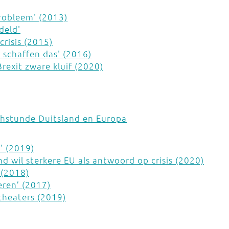
probleem' (2013)
deld'
crisis (2015)
ir schaffen das' (2016)
Brexit zware kluif (2020)
hstunde Duitsland en Europa
n' (2019)
nd wil sterkere EU als antwoord op crisis (2020)
 (2018)
eren’ (2017)
theaters (2019)