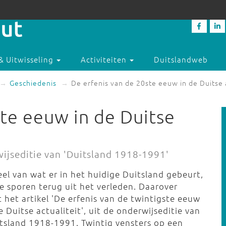
& Uitwisseling
Activiteiten
Duitslandweb
Geschiedenis
De erfenis van de 20ste eeuw in de Duitse a
ste eeuw in de Duitse
rwijseditie van 'Duitsland 1918-1991'
eel van wat er in het huidige Duitsland gebeurt,
je sporen terug uit het verleden. Daarover
 het artikel 'De erfenis van de twintigste eeuw
e Duitse actualiteit', uit de onderwijseditie van
itsland 1918-1991. Twintig vensters op een