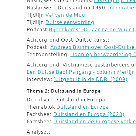
Naslagwerk Geschiedenis:
Hereniging: 19
Naslagwerk Duitsland na 1990:
Integratie
Tijdlijn
Val van de Muur
Tijdlijn
Duitse eenwording
Podcast
Bijeenkomst 30 jaar na de Muur 
Achtergrond Oost-Duitse kunst:
Podcast:
Andreas Blühm over Oost-Duitse 
Tentoonstelling:
Hoop op herwaardering D
Achtergrond: Vietnamese gastarbeiders u
Een Duitse Babi Pangang - column Merli
Interview:
'Uitgebuit in de DDR' (2009)
Thema 2: Duitsland in Europa
De rol van Duitsland in Europa:
Themablok
Duitsland en Europa
Factsheet
Duitsland en Europa (2020)
Factsheet
Duitsland en de Europese verki
Analyses: