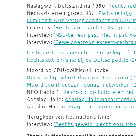
Naslagwerk Duitsland na 1990:
Rechts-rad
Neonazi-terreurgroep NSU:
Zschäpe krijg
Film Fatih Akin vestigt aandacht op NSU
Interview:
‘Het belang van het NSU-proces
Interview:
‘NSU-terreur past niet in patro
Interview:
‘Geweldpatroon exreem-rechts 
Rechts-extremisme in het Duitse leger (2
Rechts-extremisme bij de Duitse politie (
Moord op CDU-politicus Lübcke:
Duitsland geschokt door rechtse terreur(
Moord toont gevaar neonazi-netwerken (
NPO Radio 1:
De moord op Lübcke en het 
Aanslag Halle:
Aanslag Halle nachtmerrie 
Aanslag Hanau:
Vragen na terreuraanslag
'Terugkeer van het nationalisme'
Interview:
‘Rechts geweld is echt onrustba
Thema 4: Maatschappelijke veranderingen