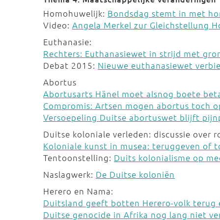
Homohuwelijk:
Bondsdag stemt in met ho
Video:
Angela Merkel zur Gleichstellung 
Euthanasie:
Rechters: Euthanasiewet in strijd met gr
Debat 2015:
Nieuwe euthanasiewet verbie
Abortus
Abortusarts Hänel moet alsnog boete bet
Compromis: Artsen mogen abortus toch o
Versoepeling Duitse abortuswet blijft pij
Duitse koloniale verleden: discussie over 
Koloniale kunst in musea: teruggeven of 
Tentoonstelling:
Duits kolonialisme op me
Naslagwerk:
De Duitse koloniën
Herero en Nama:
Duitsland geeft botten Herero-volk terug
Duitse genocide in Afrika nog lang niet v