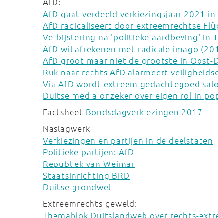
AfD:
AfD gaat verdeeld verkiezingsjaar 2021 in
AfD radicaliseert door extreemrechtse Flü
Verbijstering na 'politieke aardbeving' in
AfD wil afrekenen met radicale imago (20
AfD groot maar niet de grootste in Oost-
Ruk naar rechts AfD alarmeert veiligheids
Via AfD wordt extreem gedachtegoed salo
Duitse media onzeker over eigen rol in p
Factsheet
Bondsdagverkiezingen 2017
Naslagwerk:
Verkiezingen en partijen in de deelstaten
Politieke partijen: AfD
Republiek van Weimar
Staatsinrichting BRD
Duitse grondwet
Extreemrechts geweld:
Themablok Duitslandweb over rechts-ext