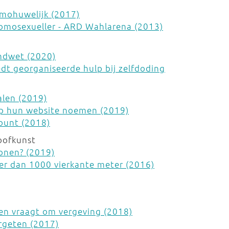
mohuwelijk (2017)
Homosexueller - ARD Wahlarena (2013)
ondwet (2020)
dt georganiseerde hulp bij zelfdoding
alen (2019)
p hun website noemen (2019)
npunt (2018)
roofkunst
tonen? (2019)
er dan 1000 vierkante meter (2016)
 en vraagt om vergeving (2018)
ergeten (2017)