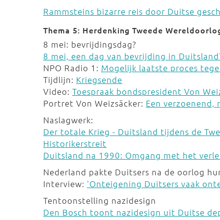
Rammsteins bizarre reis door Duitse gesc
Thema 5: Herdenking Tweede Wereldoorlo
8 mei: bevrijdingsdag?
8 mei, een dag van bevrijding in Duitsland
NPO Radio 1:
Mogelijk laatste proces teg
Tijdlijn:
Kriegsende
Video:
Toespraak bondspresident Von Wei
Portret Von Weizsäcker:
Een verzoenend, 
Naslagwerk:
Der totale Krieg - Duitsland tijdens de T
Historikerstreit
Duitsland na 1990: Omgang met het verl
Nederland pakte Duitsers na de oorlog hu
Interview:
'Onteigening Duitsers vaak ont
Tentoonstelling nazidesign
Den Bosch toont nazidesign uit Duitse de