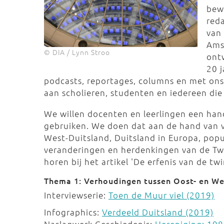
bew
red
van
Ams
© DIA / Lynn Stroo
ontw
20 j
podcasts, reportages, columns en met on
aan scholieren, studenten en iedereen di
We willen docenten en leerlingen een hand
gebruiken. We doen dat aan de hand van v
West-Duitsland, Duitsland in Europa, pop
veranderingen en herdenkingen van de Twe
horen bij het artikel 'De erfenis van de tw
Thema 1: Verhoudingen tussen Oost- en We
Interviewserie:
Toen de Muur viel (2019)
Infographics:
Verdeeld Duitsland (2019)