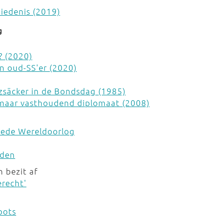
hiedenis (2019)
g
? (2020)
en oud-SS'er (2020)
zsäcker in de Bondsdag (1985)
maar vasthoudend diplomaat (2008)
weede Wereldoorlog
eden
n bezit af
erecht'
pots