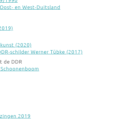
89/1990
 Oost- en West-Duitsland
(2019)
kunst (2020)
DR-schilder Werner Tübke (2017)
it de DDR
jn Schoonenboom
ezingen 2019